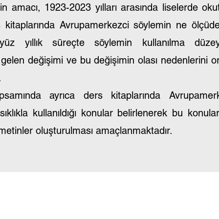
in amacı, 1923-2023 yılları arasında liselerde oku
s kitaplarında Avrupamerkezci söylemin ne ölçüd
, yüz yıllık süreçte söylemin kullanılma düze
elen değişimi ve bu değişimin olası nedenlerini o
.
psamında ayrıca ders kitaplarında Avrupamerk
ıklıkla kullanıldığı konular belirlenerek bu konular
f metinler oluşturulması amaçlanmaktadır.