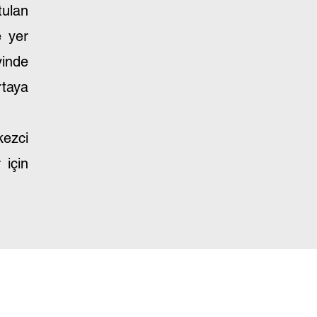
tulan
e yer
yinde
rtaya
ezci
 için