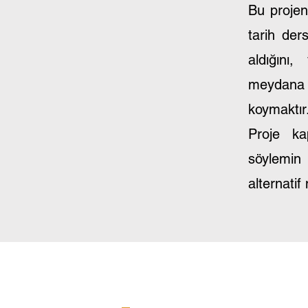
Bu projen
tarih der
aldığını
meydana g
koymaktır
Proje ka
söylemin s
alternati